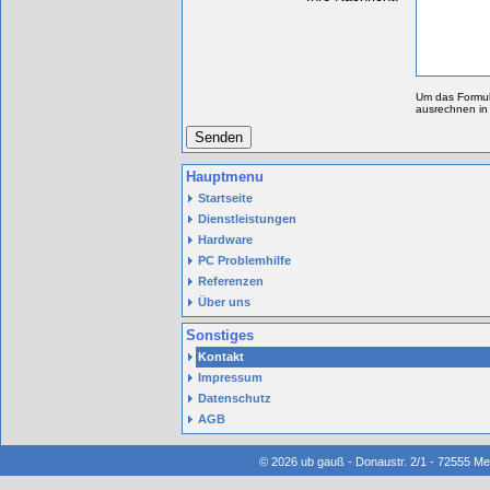
Um das Formul
ausrechnen in
Senden
Hauptmenu
Navigation überspringen
Startseite
Dienstleistungen
Hardware
PC Problemhilfe
Referenzen
Über uns
Sonstiges
Navigation überspringen
Kontakt
Impressum
Datenschutz
AGB
© 2026 ub gauß - Donaustr. 2/1 - 72555 Met