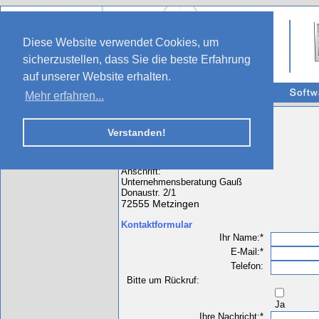
Diese Website verwendet Cookies, um
sicherzustellen, dass Sie die beste Erfahrung
auf unserer Website erhalten.
Mehr erfahren...
So erreichen Sie uns:
Verstanden!
Telefon: 0172 / 8469350
Anschrift:
Unternehmensberatung Gauß
Donaustr. 2/1
72555 Metzingen
Kontaktformular
Pflichtfeld
Ihr Name:
*
Pflichtfeld
E-Mail:
*
Telefon:
Bitte um Rückruf:
Ja
Pflichtfeld
Ihre Nachricht:
*